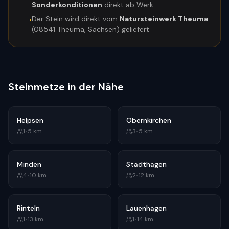
Sonderkonditionen
direkt ab Werk
Der Stein wird direkt vom
Natursteinwerk Theuma
•
(08541 Theuma, Sachsen) geliefert
Steinmetze in der Nähe
Helpsen
Obernkirchen
1
•
5
km
3
•
5
km
Minden
Stadthagen
4
•
10
km
2
•
12
km
Rinteln
Lauenhagen
1
•
13
km
1
•
14
km