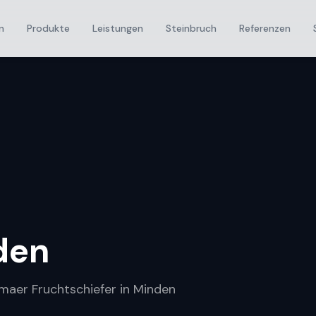
n
Produkte
Leistungen
Steinbruch
Referenzen
den
umaer Fruchtschiefer in Minden