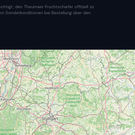
htigt, den Theumaer Fruchtschiefer offiziell zu
e von Sonderkonditionen bei Bestellung über den