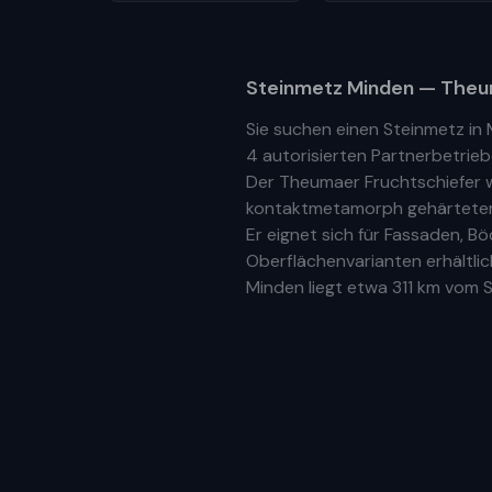
Steinmetz
Minden
— Theum
Sie suchen einen Steinmetz in
4 autorisierten Partnerbetrie
Der Theumaer Fruchtschiefer w
kontaktmetamorph gehärteter N
Er eignet sich für Fassaden, 
Oberflächenvarianten erhältlic
Minden
liegt etwa
311 km
vom St