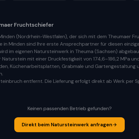
aer Fruchtschiefer
Minden
(
Nordrhein-Westfalen
), der sich mit dem Theumaer Fr
be
in
Minden
sind Ihre
erste
Ansprechpartner für diesen einziga
ird im eigenen Natursteinwerk in Theuma (Sachsen) abgebaut
aturstein mit einer Druckfestigkeit von 174,6–186,2 MPa und
Böden, Küchenarbeitsplatten, Grabmale und Gartengestaltung u
h.
einbruch entfernt. Die Lieferung erfolgt direkt ab Werk per S
Keinen passenden Betrieb gefunden?
Direkt beim Natursteinwerk anfragen