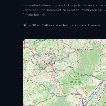
Kompetente Beratung vor Ort — jeder Betrieb ist berec
vertreiben und individuell zu beraten. Profitieren Si
Partnerbetrieb.
ca.
311
km Luftlinie vom Natursteinwerk Theuma