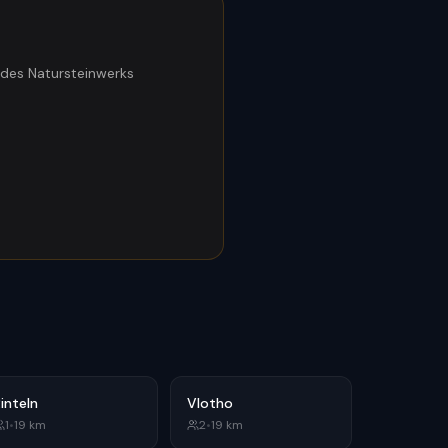
des Natursteinwerks
inteln
Vlotho
1
•
19
km
2
•
19
km