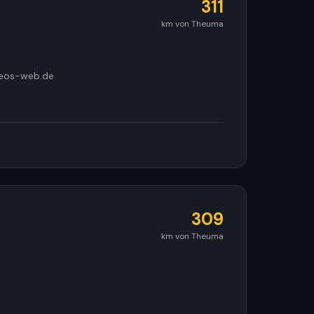
311
km von Theuma
leos-web.de
309
km von Theuma