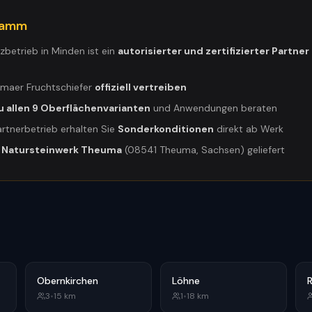
gramm
tzbetrieb in
Minden
ist ein
autorisierter und zertifizierter Partner
umaer Fruchtschiefer
offiziell vertreiben
u allen 9 Oberflächenvarianten
und Anwendungen beraten
artnerbetrieb erhalten Sie
Sonderkonditionen
direkt ab Werk
m
Natursteinwerk Theuma
(08541 Theuma, Sachsen) geliefert
Obernkirchen
Löhne
R
3
•
15
km
1
•
18
km