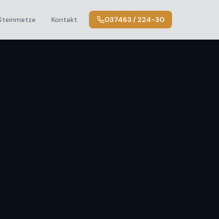
Steinmetze
Kontakt
037463 / 224-30