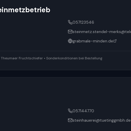
einmetzbetrieb
057123546
steinmetz.stendel-merks@te
grabmale-minden.de
ür Theumaer Fruchtschiefer • Sonderkonditionen bei Bestellung
057144770
steinhauerei@tuetinggmbh.de