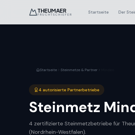
THEUMAER
Startseite
Der Stei
FRUCHTSCHIEFER
Startseite
Steinmetze & Partner
Minden
4 autorisierte Partnerbetriebe
Steinmetz
Min
4 zertifizierte Steinmetzbetriebe für The
(Nordrhein-Westfalen).