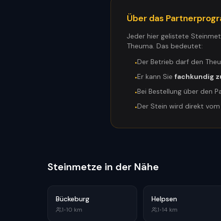
Über das Partnerpro
Jeder hier gelistete Steinme
Theuma. Das bedeutet:
Der Betrieb darf den The
•
Er kann Sie
fachkundig z
•
Bei Bestellung über den P
•
Der Stein wird direkt vo
•
Steinmetze in der Nähe
Bückeburg
Helpsen
1
•
10
km
1
•
14
km