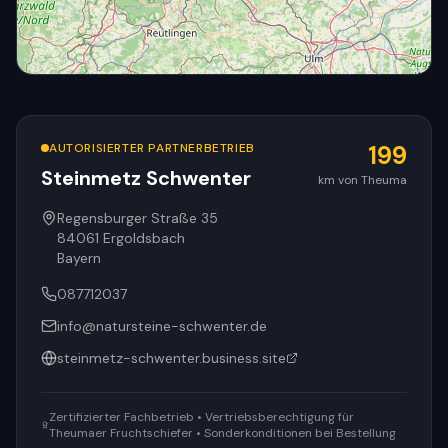
AUTORISIERTER PARTNERBETRIEB
199
Steinmetz Schwenter
km von Theuma
© OpenStreetMap
Regensburger Straße 35
84061
Ergoldsbach
Bayern
087712037
info@natursteine-schwenter.de
steinmetz-schwenter.business.site
Zertifizierter Fachbetrieb • Vertriebsberechtigung für
Theumaer Fruchtschiefer • Sonderkonditionen bei Bestellung