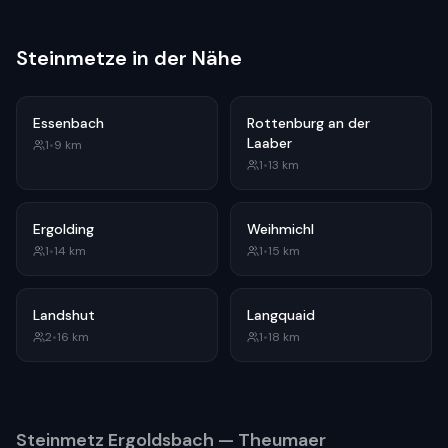
Steinmetze in der Nähe
Essenbach
Rottenburg an der
Laaber
1
•
9
km
1
•
13
km
Ergolding
Weihmichl
1
•
14
km
1
•
15
km
Landshut
Langquaid
2
•
16
km
1
•
18
km
Steinmetz
Ergoldsbach
— Theumaer