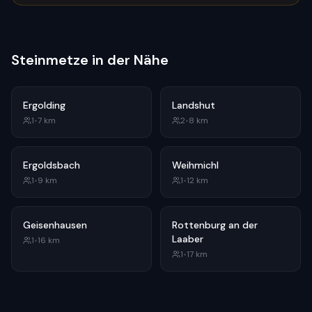
Steinmetze in der Nähe
Ergolding
Landshut
1
•
7
km
2
•
8
km
Ergoldsbach
Weihmichl
1
•
9
km
1
•
12
km
Geisenhausen
Rottenburg an der
Laaber
1
•
16
km
1
•
17
km