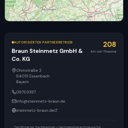
AUTORISIERTER PARTNERBETRIEB
208
Braun Steinmetz GmbH &
km von Theuma
Co. KG
© OpenStreetMap
Ohmstraße 2
84051
Essenbach
Bayern
08703397
info@steinmetz-braun.de
steinmetz-braun.de
Zertifizierter Fachbetrieb • Vertriebsberechtigung für