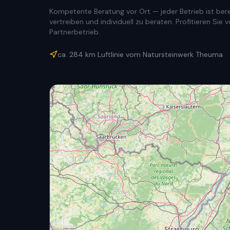
Kompetente Beratung vor Ort — jeder Betrieb ist berec
vertreiben und individuell zu beraten. Profitieren Si
Partnerbetrieb.
ca.
284
km Luftlinie vom Natursteinwerk Theuma