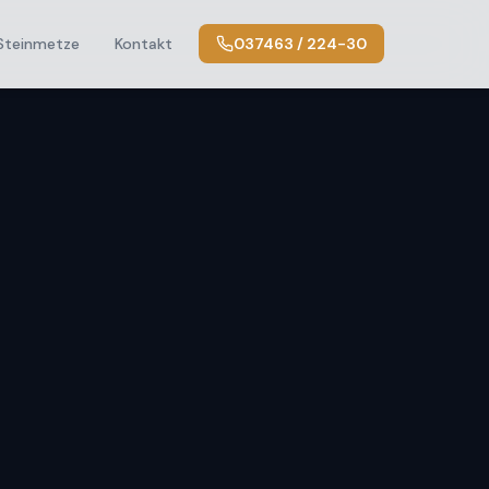
Steinmetze
Kontakt
037463 / 224-30