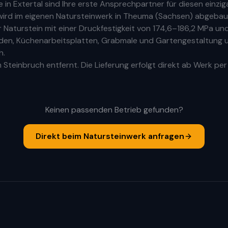
e
in
Extertal
sind Ihre
erste
Ansprechpartner für diesen einziga
ird im eigenen Natursteinwerk in Theuma (Sachsen) abgebaut
aturstein mit einer Druckfestigkeit von 174,6–186,2 MPa und
Böden, Küchenarbeitsplatten, Grabmale und Gartengestaltung u
h.
Steinbruch entfernt. Die Lieferung erfolgt direkt ab Werk per
Keinen passenden Betrieb gefunden?
Direkt beim Natursteinwerk anfragen