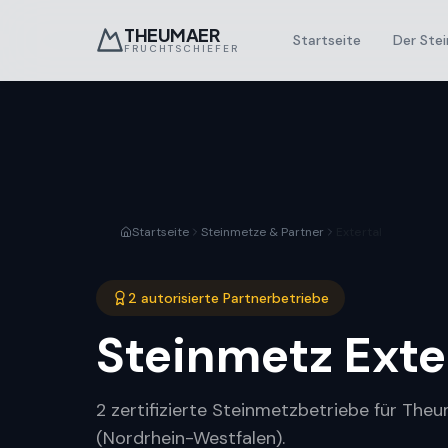
THEUMAER
Startseite
Der Stei
FRUCHTSCHIEFER
Startseite
Steinmetze & Partner
Extertal
2 autorisierte Partnerbetriebe
Steinmetz
Exte
2 zertifizierte Steinmetzbetriebe für Theu
(Nordrhein-Westfalen).