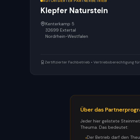
AUTORISIERTER PARTNERBETRIEB
Klepfer Naturstein
Kenterkamp 5
32699
Extertal
Nordrhein-Westfalen
Zertifizierter Fachbetrieb • Vertriebsberechtigung f
Über das Partnerpro
Jeder hier gelistete Steinme
Theuma. Das bedeutet:
Der Betrieb darf den The
•