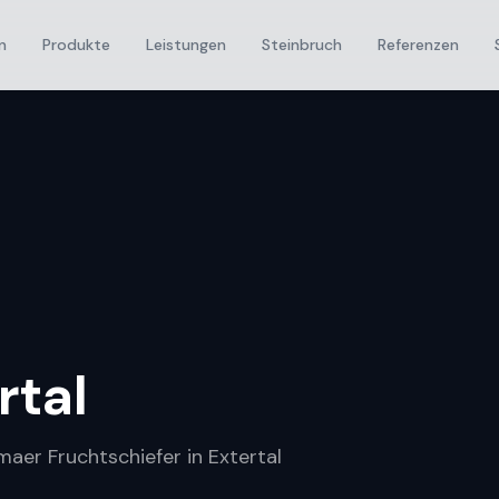
n
Produkte
Leistungen
Steinbruch
Referenzen
rtal
maer Fruchtschiefer in Extertal