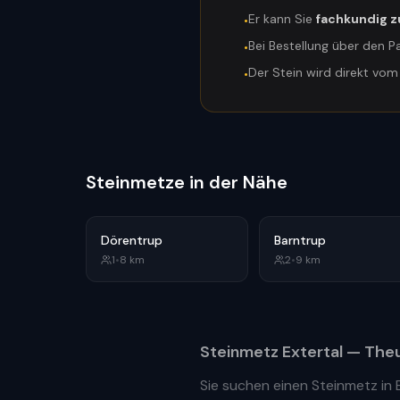
Er kann Sie
fachkundig z
•
Bei Bestellung über den P
•
Der Stein wird direkt vo
•
Steinmetze in der Nähe
Dörentrup
Barntrup
1
•
8
km
2
•
9
km
Steinmetz
Extertal
— Theu
Sie suchen einen Steinmetz in