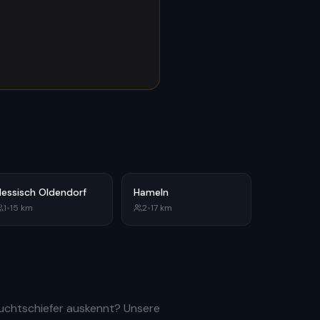
Hessisch Oldendorf
Hameln
1
•
15
km
2
•
17
km
ruchtschiefer auskennt? Unsere