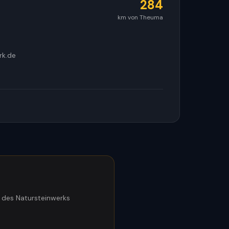
284
km von Theuma
rk.de
des Natursteinwerks