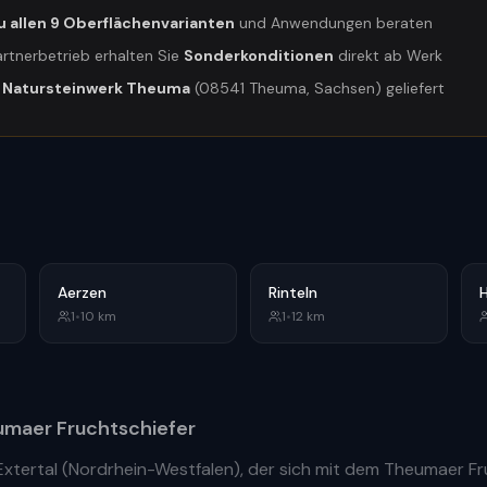
u allen 9 Oberflächenvarianten
und Anwendungen beraten
artnerbetrieb erhalten Sie
Sonderkonditionen
direkt ab Werk
m
Natursteinwerk Theuma
(08541 Theuma, Sachsen) geliefert
Aerzen
Rinteln
1
•
10
km
1
•
12
km
maer Fruchtschiefer
Extertal
(
Nordrhein-Westfalen
), der sich mit dem Theumaer F