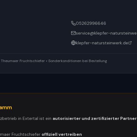
05262996646
service@klepfer-natursteinwe
klepfer-natursteinwerk.de
ür Theumaer Fruchtschiefer • Sonderkonditionen bei Bestellung
gramm
tzbetrieb in
Extertal
ist ein
autorisierter und zertifizierter Partner
umaer Fruchtschiefer
offiziell vertreiben