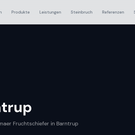
n
Produkte
Leistungen
Steinbruch
Referenzen
ntrup
umaer Fruchtschiefer in Barntrup