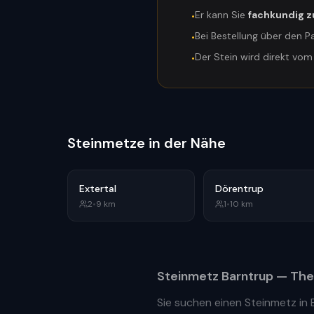
Er kann Sie
fachkundig z
•
Bei Bestellung über den P
•
Der Stein wird direkt vo
•
Steinmetze in der Nähe
Extertal
Dörentrup
2
•
9
km
1
•
10
km
Steinmetz
Barntrup
— The
Sie suchen einen Steinmetz in