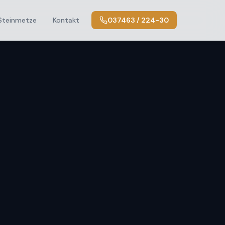
Steinmetze
Kontakt
037463 / 224-30