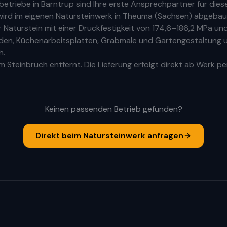
rbetriebe
in
Barntrup
sind Ihre
erste
Ansprechpartner für diesen
ird im eigenen Natursteinwerk in Theuma (Sachsen) abgebaut
aturstein mit einer Druckfestigkeit von 174,6–186,2 MPa und
Böden, Küchenarbeitsplatten, Grabmale und Gartengestaltung u
h.
 Steinbruch entfernt. Die Lieferung erfolgt direkt ab Werk pe
Keinen passenden Betrieb gefunden?
Direkt beim Natursteinwerk anfragen