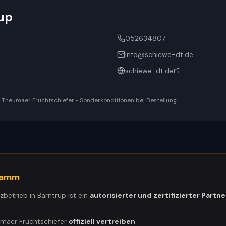
up
052634807
info@schiewe-dt.de
schiewe-dt.de
ür Theumaer Fruchtschiefer • Sonderkonditionen bei Bestellung
gramm
tzbetrieb in
Barntrup
ist ein
autorisierter und zertifizierter Partne
umaer Fruchtschiefer
offiziell vertreiben