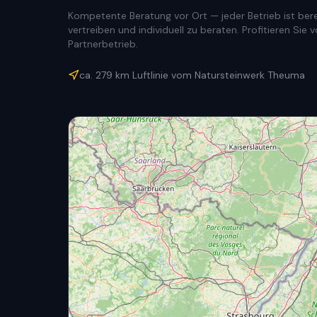
Kompetente Beratung vor Ort — jeder Betrieb ist berec
vertreiben und individuell zu beraten. Profitieren Si
Partnerbetrieb.
ca.
279
km Luftlinie vom Natursteinwerk Theuma