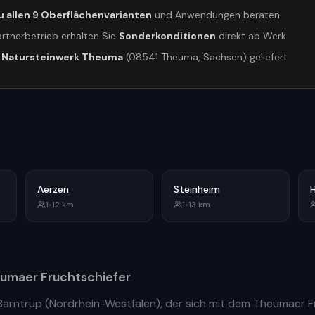
u allen 9 Oberflächenvarianten
und Anwendungen beraten
artnerbetrieb erhalten Sie
Sonderkonditionen
direkt ab Werk
m
Natursteinwerk Theuma
(08541 Theuma, Sachsen) geliefert
Aerzen
Steinheim
1
•
12
km
1
•
13
km
umaer Fruchtschiefer
Barntrup
(
Nordrhein-Westfalen
), der sich mit dem Theumaer 