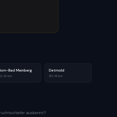
Horn-Bad Meinberg
Detmold
1
•
16
km
1
•
18
km
Fruchtschiefer auskennt?