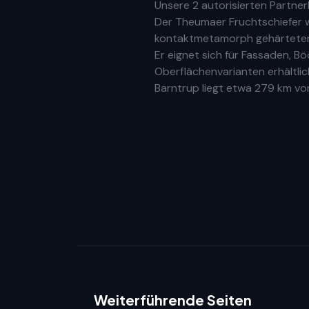
Unsere
2 autorisierten Partne
Der Theumaer Fruchtschiefer w
kontaktmetamorph gehärteter N
Er eignet sich für Fassaden, 
Oberflächenvarianten erhältlic
Barntrup
liegt etwa
279 km
vom
Weiterführende Seiten