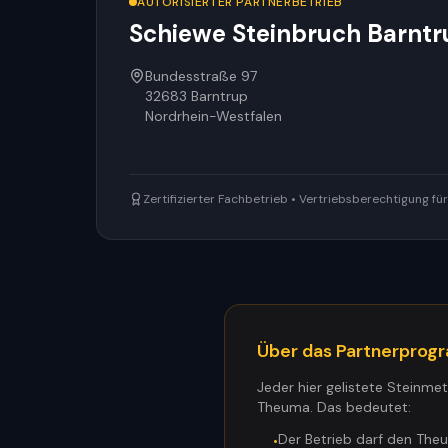
AUTORISIERTER PARTNERBETRIEB
Schiewe Steinbruch Barntr
Bundesstraße 97
32683
Barntrup
Nordrhein-Westfalen
Zertifizierter Fachbetrieb • Vertriebsberechtigung f
Über das Partnerpro
Jeder hier gelistete Steinme
Theuma. Das bedeutet:
Der Betrieb darf den The
•