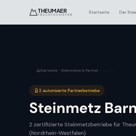
THEUMAER
Startseite
Der Stei
FRUCHTSCHIEFER
Startseite
Steinmetze & Partner
Barntrup
2 autorisierte Partnerbetriebe
Steinmetz
Bar
2 zertifizierte Steinmetzbetriebe für The
(Nordrhein-Westfalen).