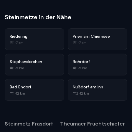
Steinmetze in der Nähe
Riedering
Prien am Chiemsee
1
•
7
km
1
•
7
km
Stephanskirchen
Rohrdorf
1
•
9
km
1
•
9
km
Bad Endorf
Nußdorf am Inn
1
•
12
km
2
•
12
km
Steinmetz
Frasdorf
— Theumaer Fruchtschiefer