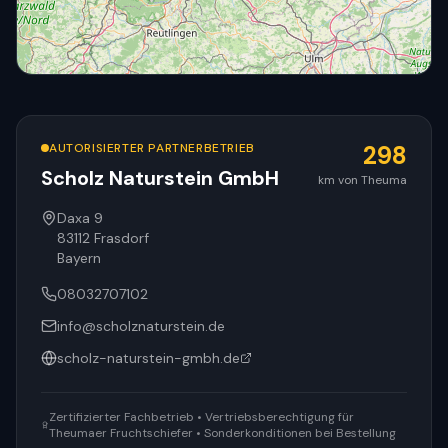
AUTORISIERTER PARTNERBETRIEB
298
Scholz Naturstein GmbH
km von Theuma
© OpenStreetMap
Daxa 9
83112
Frasdorf
Bayern
08032707102
info@scholznaturstein.de
scholz-naturstein-gmbh.de
Zertifizierter Fachbetrieb • Vertriebsberechtigung für
Theumaer Fruchtschiefer • Sonderkonditionen bei Bestellung