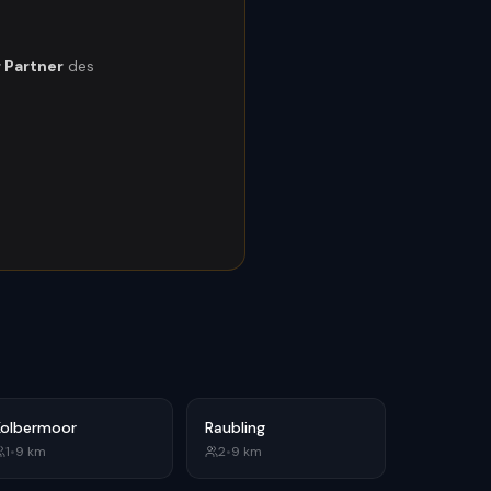
r Partner
des
Kolbermoor
Raubling
1
•
9
km
2
•
9
km