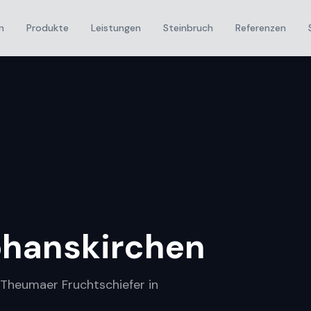
n
Produkte
Leistungen
Steinbruch
Referenzen
phanskirchen
r Theumaer Fruchtschiefer in