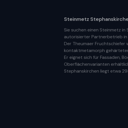
Steinmetz
Stephanskirch
Sie suchen einen Steinmetz in
autorisierter Partnerbetrieb
i
Der Theumaer Fruchtschiefer w
kontaktmetamorph gehärteter N
Er eignet sich für Fassaden, 
Oberflächenvarianten erhältlic
Stephanskirchen
liegt etwa
29