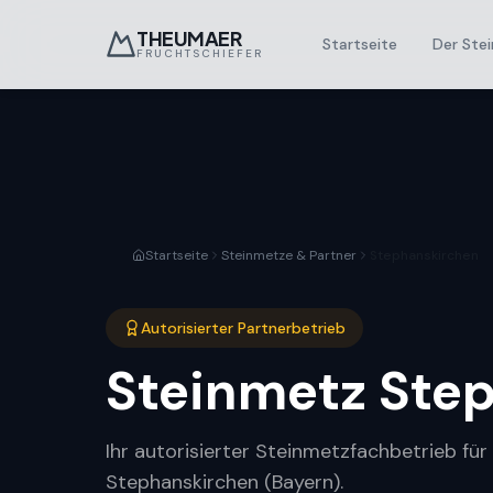
THEUMAER
Startseite
Der Stei
FRUCHTSCHIEFER
Startseite
Steinmetze & Partner
Stephanskirchen
Autorisierter Partnerbetrieb
Steinmetz
Ste
Ihr autorisierter Steinmetzfachbetrieb fü
Stephanskirchen (Bayern).