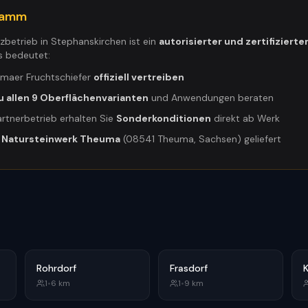
gramm
tzbetrieb in
Stephanskirchen
ist ein
autorisierter und zertifizierte
s bedeutet:
umaer Fruchtschiefer
offiziell vertreiben
u allen 9 Oberflächenvarianten
und Anwendungen beraten
artnerbetrieb erhalten Sie
Sonderkonditionen
direkt ab Werk
m
Natursteinwerk Theuma
(08541 Theuma, Sachsen) geliefert
Rohrdorf
Frasdorf
1
•
6
km
1
•
9
km