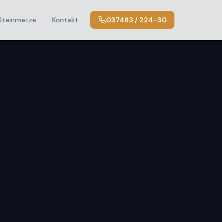
Steinmetze
Kontakt
037463 / 224-30