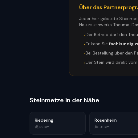
Über das Partnerpro
Jeder hier gelistete Steinme
Natursteinwerks Theuma. Da
Der Betrieb darf den The
•
Er kann Sie
fachkundig z
•
Bei Bestellung über den P
•
Der Stein wird direkt vo
•
Steinmetze in der Nähe
Riedering
Rosenheim
1
•
2
km
1
•
6
km