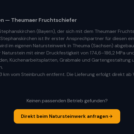
en
— Theumaer Fruchtschiefer
Stephanskirchen
(
Bayern
), der sich mit dem Theumaer Frucht
n
Stephanskirchen
ist Ihr
erste
r
Ansprechpartner für diesen ein
ird im eigenen Natursteinwerk in Theuma (Sachsen) abgebaut
aturstein mit einer Druckfestigkeit von 174,6–186,2 MPa und
Böden, Küchenarbeitsplatten, Grabmale und Gartengestaltung u
h.
3 km
vom Steinbruch entfernt. Die Lieferung erfolgt direkt ab
Keinen passenden Betrieb gefunden?
Direkt beim Natursteinwerk anfragen