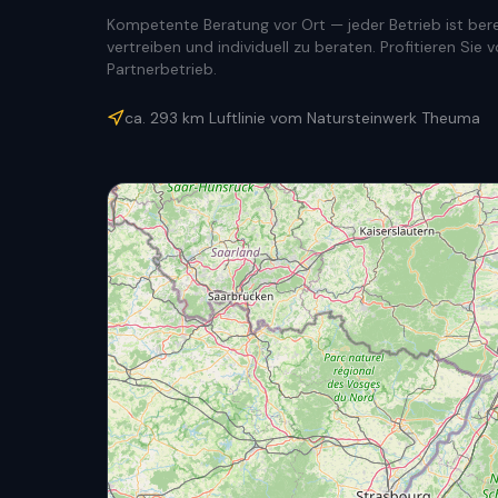
Kompetente Beratung vor Ort — jeder Betrieb ist berec
vertreiben und individuell zu beraten. Profitieren Si
Partnerbetrieb.
ca.
293
km Luftlinie vom Natursteinwerk Theuma