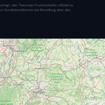
htigt, den Theumaer Fruchtschiefer offiziell zu
e von Sonderkonditionen bei Bestellung über den