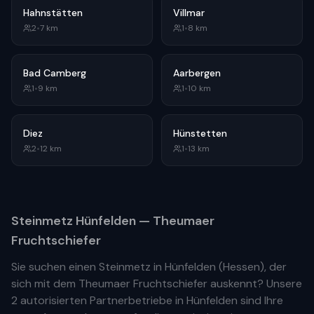
Hahnstätten
Villmar
2
•
7
km
1
•
8
km
Bad Camberg
Aarbergen
1
•
9
km
1
•
10
km
Diez
Hünstetten
2
•
12
km
1
•
13
km
Steinmetz
Hünfelden
— Theumaer
Fruchtschiefer
Sie suchen einen Steinmetz in
Hünfelden
(
Hessen
), der
sich mit dem Theumaer Fruchtschiefer auskennt? Unsere
2 autorisierten Partnerbetriebe
in
Hünfelden
sind Ihre