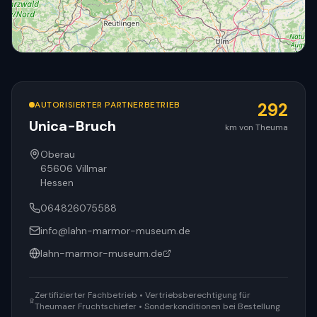
AUTORISIERTER PARTNERBETRIEB
292
Unica-Bruch
km von Theuma
© OpenStreetMap
Oberau
65606
Villmar
Hessen
064826075588
info@lahn-marmor-museum.de
lahn-marmor-museum.de
Zertifizierter Fachbetrieb • Vertriebsberechtigung für
Theumaer Fruchtschiefer • Sonderkonditionen bei Bestellung