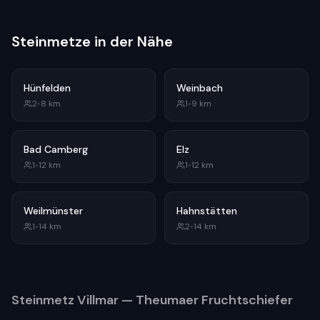
Steinmetze in der Nähe
Hünfelden
Weinbach
2
•
8
km
1
•
9
km
Bad Camberg
Elz
1
•
12
km
1
•
12
km
Weilmünster
Hahnstätten
1
•
14
km
2
•
14
km
Steinmetz
Villmar
— Theumaer Fruchtschiefer