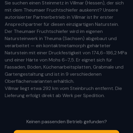
Sie suchen einen Steinmetz in
Villmar
(
Hessen
), der sich
mit dem Theumaer Fruchtschiefer auskennt? Unsere
autorisierter Partnerbetrieb
in
Villmar
ist Ihr
erste
r
Ansprechpartner für diesen einzigartigen Naturstein.
Der Theumaer Fruchtschiefer wird im eigenen
Natursteinwerk in Theuma (Sachsen) abgebaut und
verarbeitet — ein kontaktmetamorph gehärteter
Naturstein mit einer Druckfestigkeit von 174,6–186,2 MPa
und einer Härte von Mohs 6–7,5. Er eignet sich für
Fassaden, Böden, Küchenarbeitsplatten, Grabmale und
Gartengestaltung und ist in 9 verschiedenen
Oberflächenvarianten erhältlich.
Villmar
liegt etwa
292 km
vom Steinbruch entfernt. Die
Lieferung erfolgt direkt ab Werk per Spedition.
Keinen passenden Betrieb gefunden?