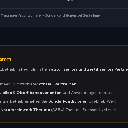
ür Theumaer Fruchtschiefer • Sonderkonditionen bei Bestellung
gramm
tzbetrieb in
Neu-Ulm
ist ein
autorisierter und zertifizierter Partne
umaer Fruchtschiefer
offiziell vertreiben
u allen 9 Oberflächenvarianten
und Anwendungen beraten
artnerbetrieb erhalten Sie
Sonderkonditionen
direkt ab Werk
m
Natursteinwerk Theuma
(08541 Theuma, Sachsen) geliefert