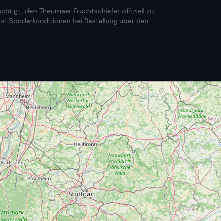
htigt, den Theumaer Fruchtschiefer offiziell zu
e von Sonderkonditionen bei Bestellung über den