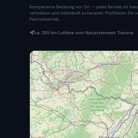
Kompetente Beratung vor Ort — jeder Betrieb ist berec
vertreiben und individuell zu beraten. Profitieren Si
Partnerbetrieb.
ca.
285
km Luftlinie vom Natursteinwerk Theuma