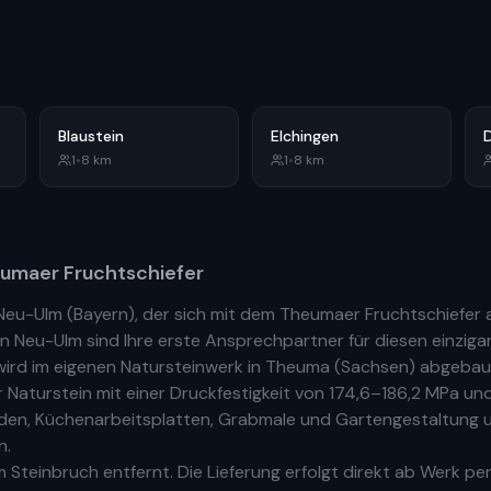
Blaustein
Elchingen
1
•
8
km
1
•
8
km
umaer Fruchtschiefer
Neu-Ulm
(
Bayern
), der sich mit dem Theumaer Fruchtschiefer
in
Neu-Ulm
sind Ihre
erste
Ansprechpartner für diesen einzigar
ird im eigenen Natursteinwerk in Theuma (Sachsen) abgebaut
aturstein mit einer Druckfestigkeit von 174,6–186,2 MPa und
Böden, Küchenarbeitsplatten, Grabmale und Gartengestaltung u
h.
 Steinbruch entfernt. Die Lieferung erfolgt direkt ab Werk per