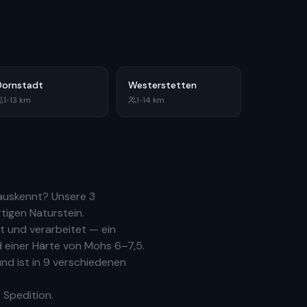
Dornstadt
Westerstetten
1
•
13
km
1
•
14
km
 auskennt? Unsere
3
tigen Naturstein.
 und verarbeitet — ein
 einer Härte von Mohs 6–7,5.
nd ist in 9 verschiedenen
 Spedition.