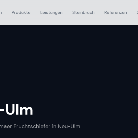
n
Produkte
Leistungen
Steinbruch
Referenzen
-Ulm
umaer Fruchtschiefer in Neu-Ulm