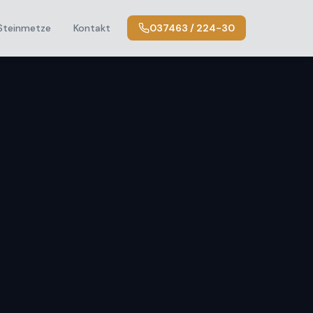
Steinmetze
Kontakt
037463 / 224-30