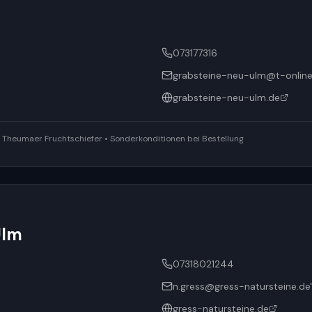
073177316
grabsteine-neu-ulm@t-online
grabsteine-neu-ulm.de
ür Theumaer Fruchtschiefer • Sonderkonditionen bei Bestellung
Ulm
07318021244
n.gress@gress-natursteine.de
gress-natursteine.de