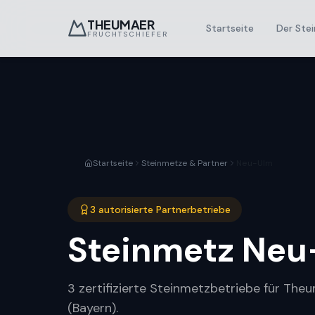
THEUMAER
Startseite
Der Stei
FRUCHTSCHIEFER
Startseite
Steinmetze & Partner
Neu-Ulm
3 autorisierte Partnerbetriebe
Steinmetz
Neu
3 zertifizierte Steinmetzbetriebe für The
(Bayern).