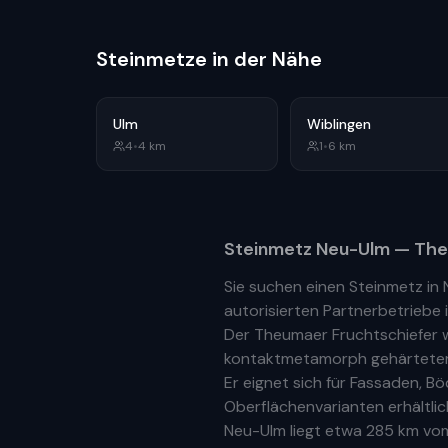
Steinmetze in der Nähe
Ulm
Wiblingen
4
•
4
km
1
•
6
km
Steinmetz
Neu-Ulm
— The
Sie suchen einen Steinmetz in
autorisierten Partnerbetriebe
Der Theumaer Fruchtschiefer w
kontaktmetamorph gehärteter N
Er eignet sich für Fassaden, 
Oberflächenvarianten erhältlic
Neu-Ulm
liegt etwa
285 km
vom