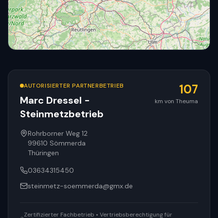
AUTORISIERTER PARTNERBETRIEB
107
Marc Dressel -
km von Theuma
Steinmetzbetrieb
© OpenStreetMap
Rohrborner Weg 12
99610
Sömmerda
Thüringen
03634315450
steinmetz-soemmerda@gmx.de
Zertifizierter Fachbetrieb • Vertriebsberechtigung für