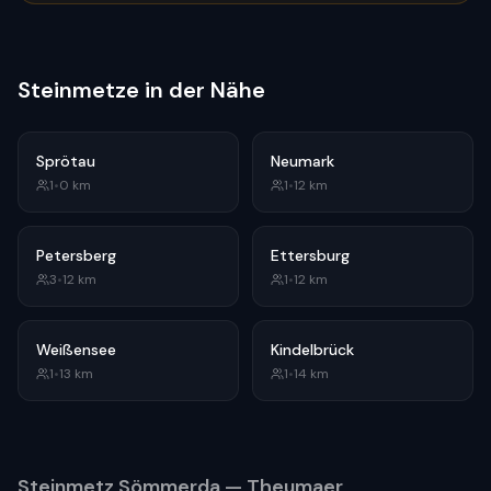
Steinmetze in der Nähe
Sprötau
Neumark
1
•
0
km
1
•
12
km
Petersberg
Ettersburg
3
•
12
km
1
•
12
km
Weißensee
Kindelbrück
1
•
13
km
1
•
14
km
Steinmetz
Sömmerda
— Theumaer