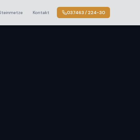
Steinmetze
Kontakt
037463 / 224-30