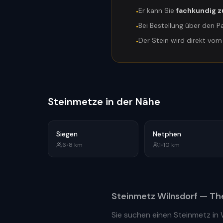
Er kann Sie
fachkundig z
•
Bei Bestellung über den P
•
Der Stein wird direkt vo
•
Steinmetze in der Nähe
Siegen
Netphen
6
•
8
km
1
•
10
km
Steinmetz
Wilnsdorf
— The
Sie suchen einen Steinmetz in