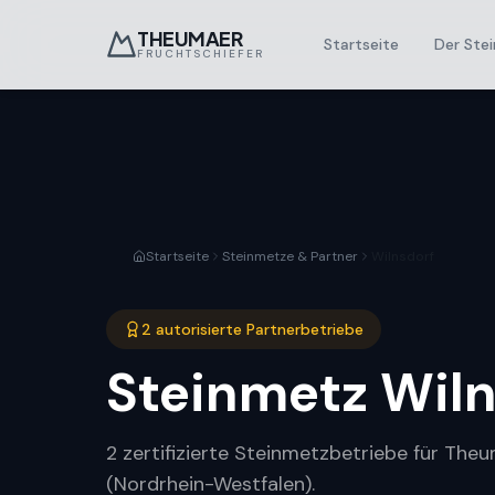
THEUMAER
Startseite
Der Stei
FRUCHTSCHIEFER
Startseite
Steinmetze & Partner
Wilnsdorf
2 autorisierte Partnerbetriebe
Steinmetz
Wiln
2 zertifizierte Steinmetzbetriebe für Theu
(Nordrhein-Westfalen).