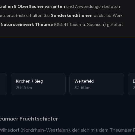
u allen 9 Oberflächenvarianten
und Anwendungen beraten
artnerbetrieb erhalten Sie
Sonderkonditionen
direkt ab Werk
m
Natursteinwerk Theuma
(08541 Theuma, Sachsen) geliefert
Kirchen / Sieg
Weitefeld
D
1
•
15
km
1
•
16
km
umaer Fruchtschiefer
Wilnsdorf
(
Nordrhein-Westfalen
), der sich mit dem Theumaer 