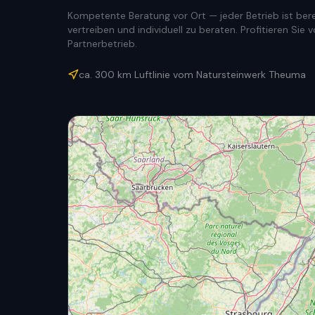
Kompetente Beratung vor Ort — jeder Betrieb ist berec
vertreiben und individuell zu beraten. Profitieren Si
Partnerbetrieb.
ca.
300
km Luftlinie vom Natursteinwerk Theuma