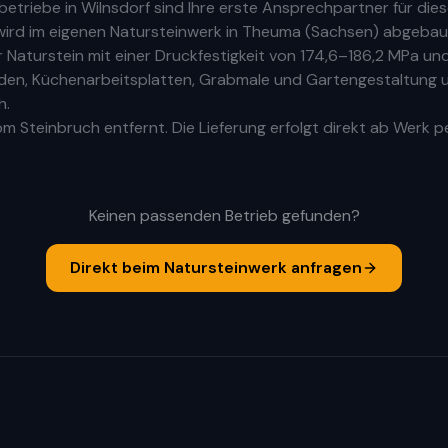
rbetriebe
in
Wilnsdorf
sind Ihre
erste
Ansprechpartner für diese
ird im eigenen Natursteinwerk in Theuma (Sachsen) abgebaut
aturstein mit einer Druckfestigkeit von 174,6–186,2 MPa und
Böden, Küchenarbeitsplatten, Grabmale und Gartengestaltung u
h.
m Steinbruch entfernt. Die Lieferung erfolgt direkt ab Werk p
Keinen passenden Betrieb gefunden?
Direkt beim Natursteinwerk anfragen