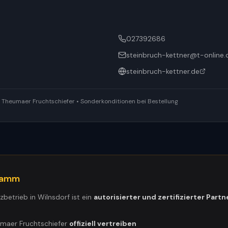
027392686
steinbruch-kettner@t-online.
steinbruch-kettner.de
ür Theumaer Fruchtschiefer • Sonderkonditionen bei Bestellung
gramm
tzbetrieb in
Wilnsdorf
ist ein
autorisierter und zertifizierter Partn
umaer Fruchtschiefer
offiziell vertreiben