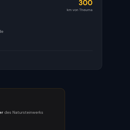
300
km von Theuma
de
er
des Natursteinwerks