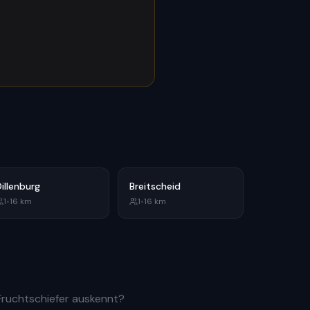
illenburg
Breitscheid
1
•
16
km
1
•
16
km
Fruchtschiefer auskennt?