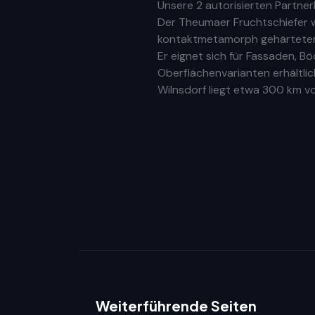
Unsere
2 autorisierten Partne
Der Theumaer Fruchtschiefer w
kontaktmetamorph gehärteter N
Er eignet sich für Fassaden, 
Oberflächenvarianten erhältlic
Wilnsdorf
liegt etwa
300 km
vo
Weiterführende Seiten