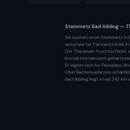
Steinmetz
Bad Aibling
— T
Sie suchen einen Steinmetz in
autorisierter Partnerbetrieb
i
Der Theumaer Fruchtschiefer w
kontaktmetamorph gehärteter N
Er eignet sich für Fassaden, 
Oberflächenvarianten erhältlic
Bad Aibling
liegt etwa
292 km
v