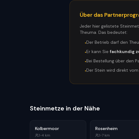
Über das Partnerpro
Jeder hier gelistete Steinme
Theuma. Das bedeutet:
Der Betrieb darf den The
•
Er kann Sie
fachkundig z
•
Bei Bestellung über den P
•
Der Stein wird direkt vo
•
Steinmetze in der Nähe
Kolbermoor
Rosenheim
1
•
4
km
1
•
7
km