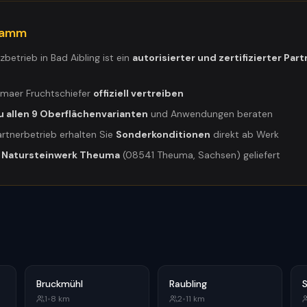
gramm
tzbetrieb in
Bad Aibling
ist ein
autorisierter und zertifizierter Part
umaer Fruchtschiefer
offiziell vertreiben
u allen 9 Oberflächenvarianten
und Anwendungen beraten
artnerbetrieb erhalten Sie
Sonderkonditionen
direkt ab Werk
m
Natursteinwerk Theuma
(08541 Theuma, Sachsen) geliefert
Bruckmühl
Raubling
1
•
8
km
2
•
11
km