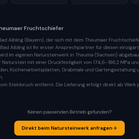
heumaer Fruchtschiefer
Bad Aibling
(
Bayern
), der sich mit dem Theumaer Fruchtschief
n
Bad Aibling
ist Ihr
erste
r
Ansprechpartner für diesen einzigart
ird im eigenen Natursteinwerk in Theuma (Sachsen) abgebaut
aturstein mit einer Druckfestigkeit von 174,6–186,2 MPa und
Böden, Küchenarbeitsplatten, Grabmale und Gartengestaltung u
h.
om Steinbruch entfernt. Die Lieferung erfolgt direkt ab Werk 
Keinen passenden Betrieb gefunden?
Direkt beim Natursteinwerk anfragen