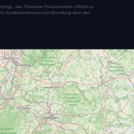
htigt, den Theumaer Fruchtschiefer offiziell zu
e von Sonderkonditionen bei Bestellung über den