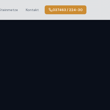
Steinmetze
Kontakt
037463 / 224-30