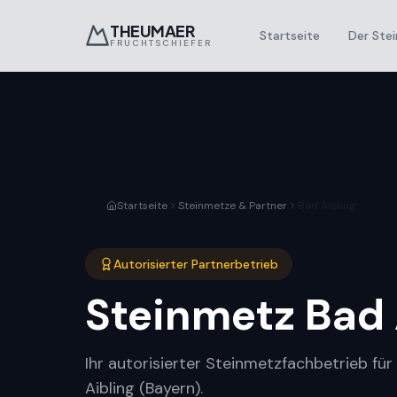
THEUMAER
Startseite
Der Stei
FRUCHTSCHIEFER
Startseite
Steinmetze & Partner
Bad Aibling
Autorisierter Partnerbetrieb
Steinmetz
Bad 
Ihr autorisierter Steinmetzfachbetrieb fü
Aibling (Bayern).