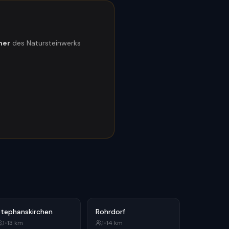
ner
des Natursteinwerks
Stephanskirchen
Rohrdorf
1
•
13
km
1
•
14
km