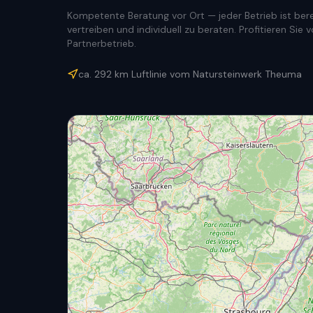
Kompetente Beratung vor Ort — jeder Betrieb ist berec
vertreiben und individuell zu beraten. Profitieren Si
Partnerbetrieb.
ca.
292
km Luftlinie vom Natursteinwerk Theuma