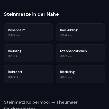
Steinmetze in der Nähe
Rosenheim
Bad Aibling
1
•
3
km
1
•
4
km
Raubling
Stephanskirchen
2
•
7
km
1
•
9
km
Rohrdorf
Riedering
1
•
10
km
1
•
11
km
Steinmetz
Kolbermoor
— Theumaer