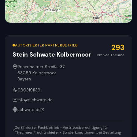
AUTORISIERTER PARTNERBETRIEB
293
Stein Schwate Kolbermoor
km von Theuma
© OpenStreetMap
Rosenheimer Straße 37
83059
Kolbermoor
Bayern
0803191139
info@schwate.de
schwate.de
Zertifizierter Fachbetrieb • Vertriebsberechtigung für
Theumaer Fruchtschiefer • Sonderkonditionen bei Bestellung